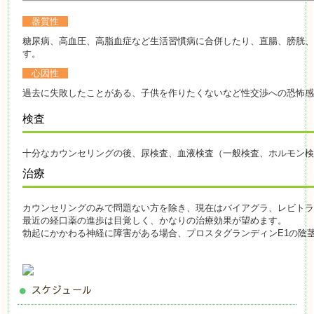
器質性
糖尿病、高血圧、高脂血症など生活習慣病に合併したり、直腸、膀胱
す。
心因性
過去に失敗したことがある、子供を作りたくないなど性交渉への恐怖
検査
十分なカウンセリングの後、尿検査、血液検査（一般検査、ホルモン
治療
カウンセリングのみで問題ない方を除き、現在はバイアグラ、レビト
最近の経口薬の進歩は目覚しく、かなりの治療効果が望めます。
勃起にかかわる神経に障害がある場合、プロスタグランディンE1の陰
スケジュール